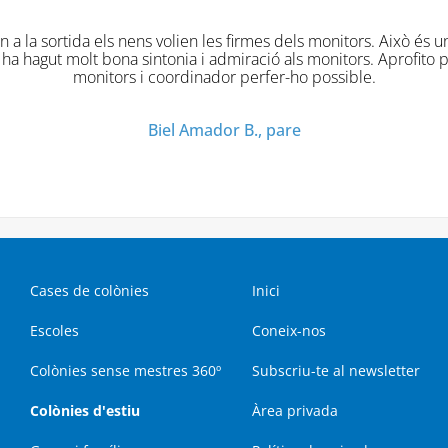
firmes dels monitors. Això és un acte espontani i un
iració als monitors. Aprofito per agrair a tots els
 perfer-ho possible.
r B., pare
Cases de colònies
Inici
Escoles
Coneix-nos
Colònies sense mestres 360º
Subscriu-te al newsletter
Colònies d'estiu
Àrea privada