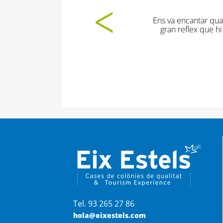
Ens va encantar quan a la sortida els nens volien les 
gran reflex que hi ha hagut molt bona sintonia i adm
monitors i coordinador
Biel Amado
Tel. 93 265 27 86
hola@eixestels.com