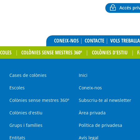
Accés pri
CONEIX-NOS
CONTACTE
VOLS TREBALL
SCOLES
COLÒNIES SENSE MESTRES 360º
COLÒNIES D'ESTIU
F
Cases de colònies
Inici
Escoles
Coneix-nos
Colònies sense mestres 360º
Subscriu-te al newsletter
Colònies d'estiu
Àrea privada
Grups i famílies
Política de privadesa
Entitats
Avís legal