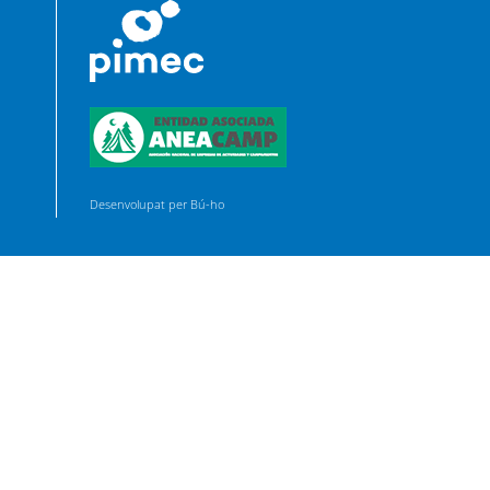
Desenvolupat per Bú-ho