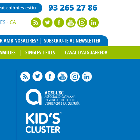
93 265 27 86
vat colònies estiu
ES
CA
AR AMB NOSALTRES?
SUBSCRIU-TE AL NEWSLETTER
AMILIES
SINGLES I FILLS
CASAL D'AIGUAFREDA