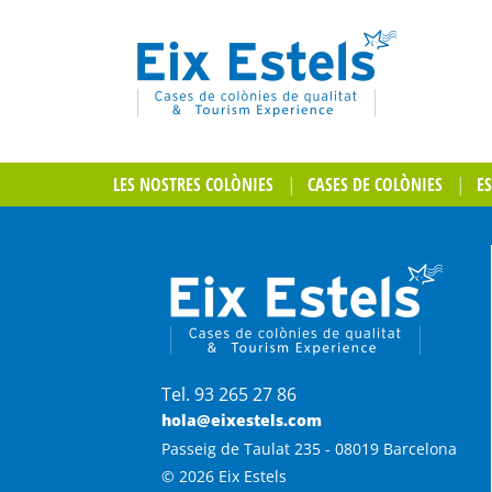
LES NOSTRES COLÒNIES
CASES DE COLÒNIES
E
Tel. 93 265 27 86
hola@eixestels.com
Passeig de Taulat 235 - 08019 Barcelona
© 2026 Eix Estels