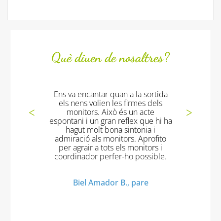
Què diuen de nosaltres?
 va encantar quan a la sortida
Desde Mallorca, 
ls nens volien les firmes dels
Luciana vino mu
monitors. Això és un acte
muchas ganas 
ntani i un gran reflex que hi ha
saludo. 
hagut molt bona sintonia i
miració als monitors. Aprofito
Padres de Luc
r agrair a tots els monitors i
es
rdinador perfer-ho possible.
Biel Amador B., pare