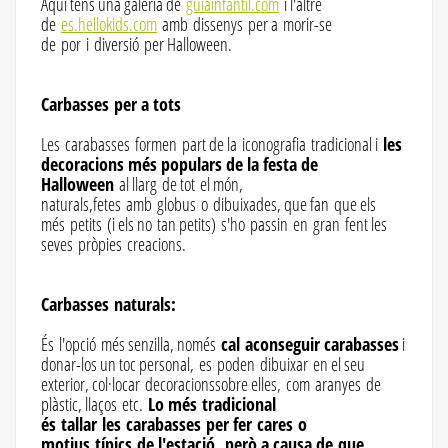
Aquí tens una galeria de
guíainfantil.com
i l'altre
de
es.hellokids.com
amb dissenys per a morir-se
de por i diversió per Halloween.
Carbasses per a tots
Les carabasses formen part de la iconografia tradicional i
les
decoracions més populars de la festa de
Halloween
al llarg de tot el món,
naturals,fetes amb globus o dibuixades, que fan que els
més petits (i els no tan petits) s'ho passin en gran fent les
seves pròpies creacions.
Carbasses naturals:
És l'opció més senzilla, només
cal aconseguir carabasses
i
donar-los un toc personal, es poden dibuixar en el seu
exterior, col·locar decoracionssobre elles, com aranyes de
plàstic, llaços etc.
Lo més tradicional
és tallar les carabasses per fer cares o
motius típics de l'estació, però a causa de que