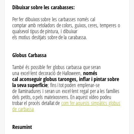
Dibuixar sobre les carabasses:
Per fer dibuixos sobre les carbasses només cal
comptar amb retoladors de colors, guixos, ceres, temperes o
qualsevol tipus de pintura, i dibuixar
els motius desitjats sobre de la carabassa.
Globus Carbassa
També és possible fer globus carbassa que seran
una excel·lent decoració de Halloween,
només
cal aconseguir globus taronges, inflar i pintar sobre
la seva superfície
; fins i tot poden emplenar-se
de llaminadures i seran un excel·lent regal per a les famílies
dels petits, o pels mateixosnens. En aquest vídeo podeu
trobar el procés detallat de
com fer aquests simpàtics globus
de carbassa
Resumint